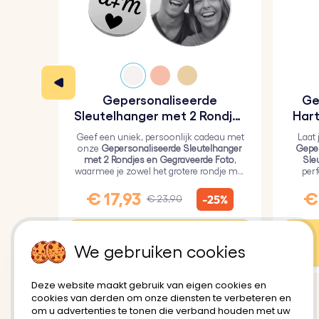
Gepersonaliseerde
Ge
Sleutelhanger met 2 Rondjes
Hart
en Gegraveerde Foto
Geef een uniek, persoonlijk cadeau met
Laat 
onze
Gepersonaliseerde Sleutelhanger
Geper
met 2 Rondjes en Gegraveerde Foto
,
Sle
waarmee je zowel het grotere rondje met
per
een persoonlijke foto als het kleinere
geli
rondje met tekst kunt graveren.
€ 17,93
€ 
-25%
€ 23,90
Personaliseer
We gebruiken cookies
Deze website maakt gebruik van eigen cookies en
cookies van derden om onze diensten te verbeteren en
om u advertenties te tonen die verband houden met uw