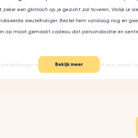
ker een glimlach op je gezicht zal toveren. Vrolijk je sl
aliseerde sleutelhanger. Bestel hem vandaag nog en geef 
t een op maat gemaakt cadeau dat personalisatie en sent
Bekijk meer
 sleutelhanger met jouw gezicht of dat van een vriend. U
hanger is gemaakt van duurzame materialen en is ontwor
iterlijk.
voor een verjaardag, vakantie of zomaar is, deze sleutelh
s lichtgewicht en gemakkelijk mee te nemen, waardoor het