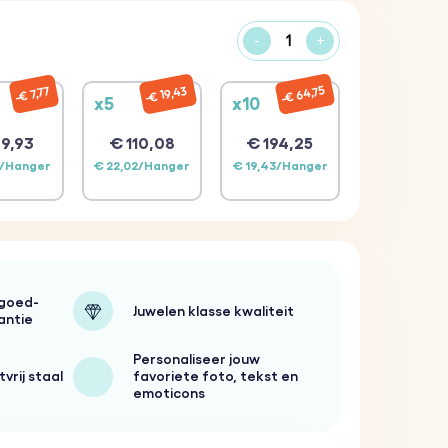
-
+
€ 64,75
€ 19,43
€ 7,77
x5
x10
9,93
€ 110,08
€ 194,25
1/Hanger
€ 22,02/Hanger
€ 19,43/Hanger
-goed-
Juwelen klasse kwaliteit
antie
Personaliseer jouw
vrij staal
favoriete foto, tekst en
emoticons