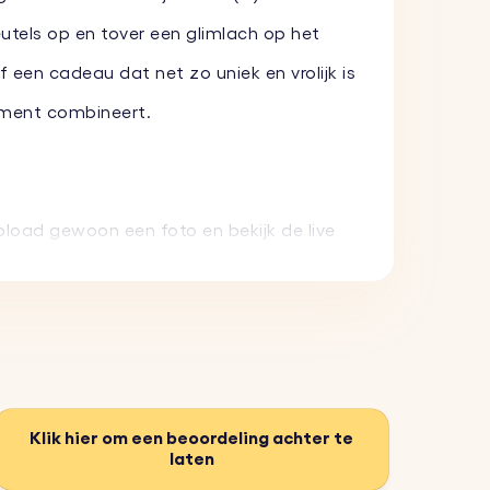
eutels op en tover een glimlach op het
een cadeau dat net zo uniek en vrolijk is
iment combineert.
pload gewoon een foto en bekijk de live
pen om dagelijks gebruik te weerstaan
anger is een perfect, origineel cadeau
Klik hier om een beoordeling achter te
laten
 een praktische toevoeging is aan je