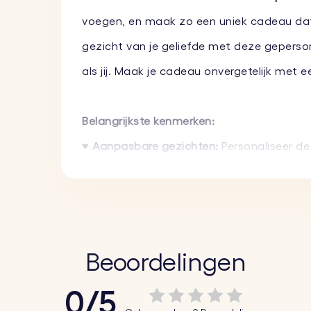
voegen, en maak zo een uniek cadeau dat ze
gezicht van je geliefde met deze geperson
als jij. Maak je cadeau onvergetelijk me
Belangrijkste kenmerken:
♥
Aanpasbare gezichten:
Personaliseer de
aanpassing!
♥
Hoogwaardige materialen:
Deze sleutel
met behoud van zijn kleurrijke en levendige u
♥
Perfect om cadeau te geven:
Of het nu 
Beoordelingen
dat je vrienden zeker zal doen glimlachen.
0/5
♥
Compact en handig:
De sleutelhanger i