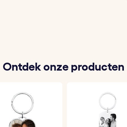
an jezelf of een vriend om de sleutelhanger te personalis
g om te zien hoe je foto eruit zal zien op de sleutelhange
ersoonlijke sleutelhanger van duurzame materialen zodat
Ontdek onze producten