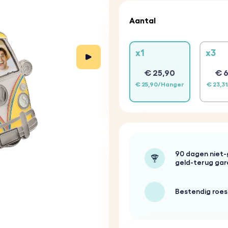
Aantal
x1
x3
€ 25,90
€ 6
€ 25,90/Hanger
€ 23,3
90 dagen niet
geld-terug gar
Bestendig roest