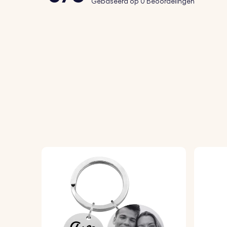
Gebaseerd op 0 Beoordelingen
sleutels, tas of rugzak.
Hoe het werkt:
1. Upload je foto:
Kies en upload een foto v
2. Live aanpassen:
Bekijk de live aanpassin
3. Hoogwaardige productie:
We maken je p