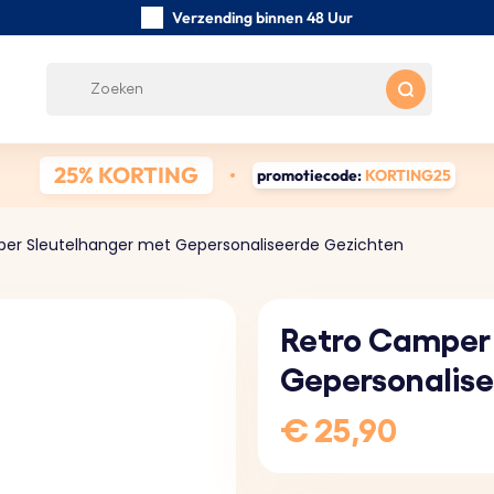
Verzending binnen 48 Uur
Zorgvuldig handgemaakte
Klanten Beoordelingen:
0/5
Gratis verzending vanaf € 39
25% KORTING
promotiecode:
KORTING25
er Sleutelhanger met Gepersonaliseerde Gezichten
Retro Camper
Gepersonalise
€ 25,90