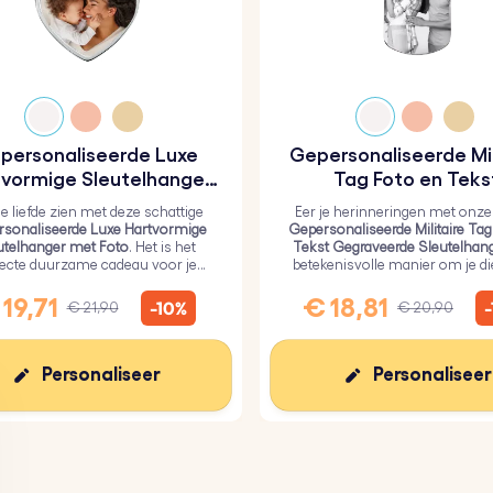
personaliseerde Luxe
Gepersonaliseerde Mil
vormige Sleutelhanger
Tag Foto en Teks
met Foto
Gegraveerde Sleutel
je liefde zien met deze schattige
Eer je herinneringen met onze
sonaliseerde Luxe Hartvormige
Gepersonaliseerde Militaire Tag
utelhanger met Foto
. Het is het
Tekst Gegraveerde Sleutelhan
fecte duurzame cadeau voor je
betekenisvolle manier om je d
efden, bedekt met een duurzame
dichtbij te houden.
epoxyglaslaag.
19,71
€ 18,81
-10%
€ 21,90
€ 20,90
Personaliseer
Personaliseer