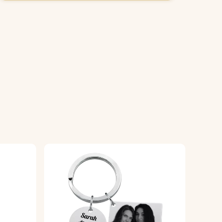
eren.
r.
 hij er goed uitziet en lang meegaat.