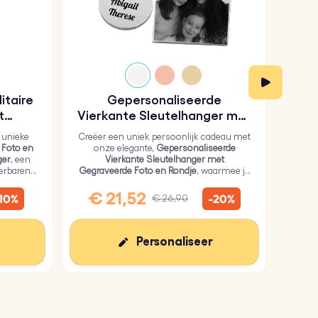
itaire
Gepersonaliseerde
Gep
t
Vierkante Sleutelhanger met
hanger
Gegraveerde Foto en Rondje
 unieke
Creëer een uniek persoonlijk cadeau met
Ko
 Foto en
onze elegante,
Gepersonaliseerde
G
ger
, een
Vierkante Sleutelhanger met
Sleut
ierbaren
Gegraveerde Foto en Rondje
, waarmee je
roest
een persoonlijke foto op het vierkant en
teks
tekst op het rondje kunt zetten.
€ 21,52
€
-10%
-20%
€ 26,90
Personaliseer