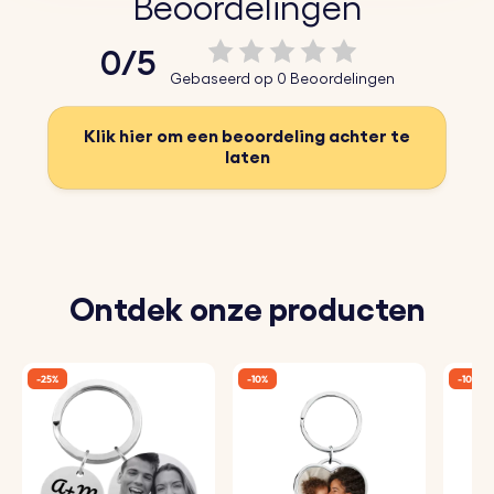
Beoordelingen
sleutelhanger met je eigen woorden en kies uit
0/5
verschillende lettertypes.
Gebaseerd op 0 Beoordelingen
♥
Kies Emoji's:
Kies uit onze leuke emoji's om je
gepersonaliseerde sleutelhanger nog unieker en
Klik hier om een beoordeling achter te
laten
persoonlijker te maken.
♥
Duurzaam roestvrij staal:
Gemaakt van hoogwaardig
roestvrij staal, perfect voor een cadeau dat lang
meegaat.
Ontdek onze producten
Hoe het werkt:
1. Voer je tekst in:
Voeg de woorden toe die je wilt
-25%
-10%
-10%
graveren.
2. Kies lettertype en emoji's:
Selecteer het lettertype van
je voorkeur en de emoji's die je wilt toevoegen.