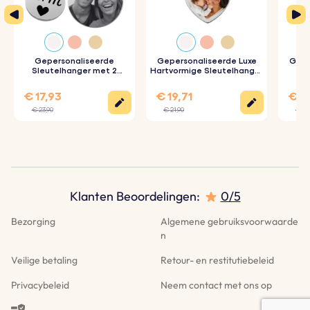
3. Met zorg gegraveerd:
Je sleutelhangers worden
nauwkeurig gegraveerd met de door jou gekozen
details.
Gepersonaliseerde
Gepersonaliseerde Luxe
Gepe
Sleutelhanger met 2
Hartvormige Sleutelhanger
Rondjes en Gegraveerde
met Foto
Sleu
Foto
Productspecificatie:
€ 17,93
€ 19,71
€ 19
€ 23,90
€ 21,90
€ 21
Afmetingen:
50 mm x 28 mm
Ringafmetingen:
25 mm x 25 mm
Materiaal:
gepolijst roestvrij staal
Kleur:
Zilver, Rose goud, Goud
Klanten Beoordelingen:
0/5
Bezorging
Algemene gebruiksvoorwaarde
n
Veilige betaling
Retour- en restitutiebeleid
Privacybeleid
Neem contact met ons op