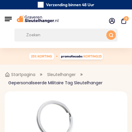
Verzending binnen 48 Uur
Zorgvuldig handgemaakte
0
Klanten Beoordelingen:
0/5
Gratis verzending vanaf € 39
25% KORTING
promotiecode:
KORTING25
Startpagina
Sleutelhanger
Gepersonaliseerde Militaire Tag Sleutelhanger