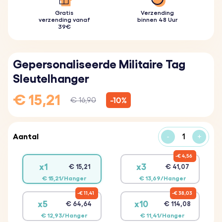
Gratis
Verzending
verzending vanaf
binnen 48 Uur
39€
Gepersonaliseerde Militaire Tag
Sleutelhanger
€ 15,21
-10%
€ 16,90
Aantal
-
+
€ 4,56
x1
x3
€ 15,21
€ 41,07
€ 15,21/Hanger
€ 13,69/Hanger
€ 11,41
€ 38,03
x5
x10
€ 64,64
€ 114,08
€ 12,93/Hanger
€ 11,41/Hanger