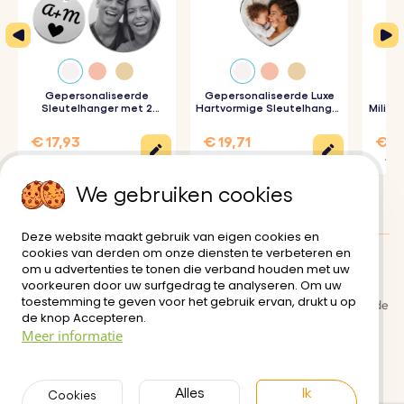
1. Upload de tekening van je kind:
Kies en upload een
afbeelding van de tekening van je kind die je op de
sleutelhanger wilt graveren.
Gepersonaliseerde
Gepersonaliseerde Luxe
Ge
2. Voer je tekst in:
Voeg een extra tekst of boodschap
Sleutelhanger met 2
Hartvormige Sleutelhanger
Milita
Rondjes en Gegraveerde
met Foto
Foto
toe die je wilt laten graveren.
€ 17,93
€ 19,71
€ 18
€ 23,90
€ 21,90
€ 20
3. Persoonlijke gravure:
We graveren de kindertekening
We gebruiken cookies
en eventuele extra tekst vakkundig op de sleutelhanger,
zodat de afwerking van hoge kwaliteit is.
Deze website maakt gebruik van eigen cookies en
cookies van derden om onze diensten te verbeteren en
om u advertenties te tonen die verband houden met uw
Klanten Beoordelingen:
5/5
Productspecificatie:
voorkeuren door uw surfgedrag te analyseren. Om uw
toestemming te geven voor het gebruik ervan, drukt u op
Bezorging
Afmetingen:
50 mm x 28 mm
Algemene gebruiksvoorwaarde
de knop Accepteren.
n
Ringafmetingen:
25 mm x 25 mm
Meer informatie
Veilige betaling
Retour- en restitutiebeleid
Materiaal:
gepolijst roestvrij staal
Privacybeleid
Neem contact met ons op
Kleur:
zilver, goud, roségoud|
Alles
Ik
Cookies