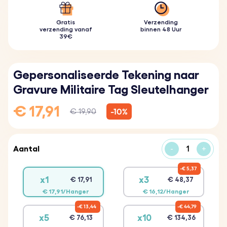
Gratis
Verzending
verzending vanaf
binnen 48 Uur
39€
Gepersonaliseerde Tekening naar
Gravure Militaire Tag Sleutelhanger
€ 17,91
-10%
€ 19,90
Aantal
-
+
€ 5,37
x1
x3
€ 17,91
€ 48,37
€ 17,91/Hanger
€ 16,12/Hanger
€ 13,44
€ 44,79
x5
x10
€ 76,13
€ 134,36