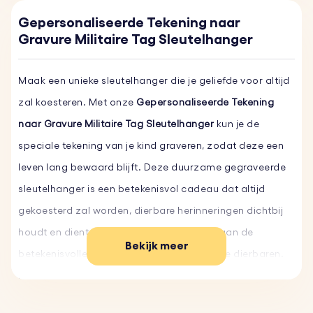
Gepersonaliseerde Tekening naar
Gravure Militaire Tag Sleutelhanger
Maak een unieke sleutelhanger die je geliefde voor altijd
zal koesteren. Met onze
Gepersonaliseerde Tekening
naar Gravure Militaire Tag Sleutelhanger
kun je de
speciale tekening van je kind graveren, zodat deze een
leven lang bewaard blijft. Deze duurzame gegraveerde
sleutelhanger is een betekenisvol cadeau dat altijd
gekoesterd zal worden, dierbare herinneringen dichtbij
houdt en dient als een mooie herinnering aan de
Bekijk meer
betekenisvolle momenten die je deelt met je dierbaren.
Maak de jouwe nu op maat en creëer een blijvend
aandenken dat deze dierbare momenten in ere houdt.