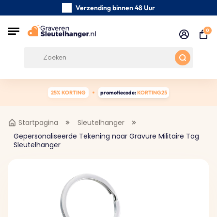
Verzending binnen 48 Uur
Zorgvuldig handgemaakte
0
Klanten Beoordelingen:
5/5
Gratis verzending vanaf € 39
25% KORTING
promotiecode:
KORTING25
Startpagina
Sleutelhanger
Gepersonaliseerde Tekening naar Gravure Militaire Tag
Sleutelhanger