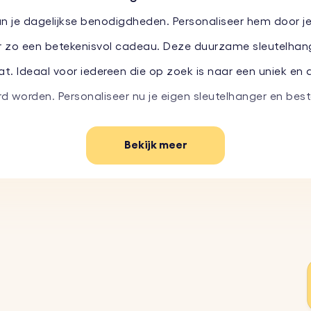
an je dagelijkse benodigdheden. Personaliseer hem door j
r zo een betekenisvol cadeau. Deze duurzame sleutelhange
. Ideaal voor iedereen die op zoek is naar een uniek en
erd worden. Personaliseer nu je eigen sleutelhanger en be
Bekijk meer
 sleutelhanger aan door je favoriete foto te uploaden e
og persoonlijker door een korte boodschap of een citaat 
ek te maken.
anger is gemaakt van eersteklas leer en is zowel duurzaam 
bij je stijl te passen of bij de persoon aan wie je hem gee
orgt ervoor dat je foto beschermd is en mooi wordt weer