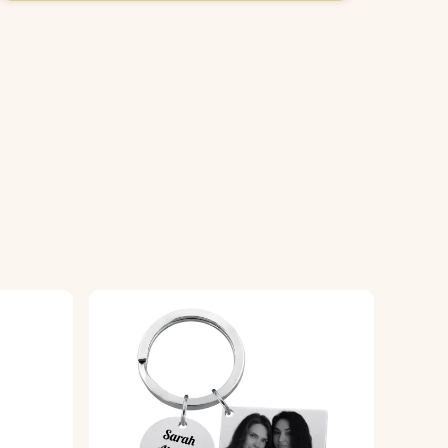
.
elhanger geplaatst, klaar om te gebruiken