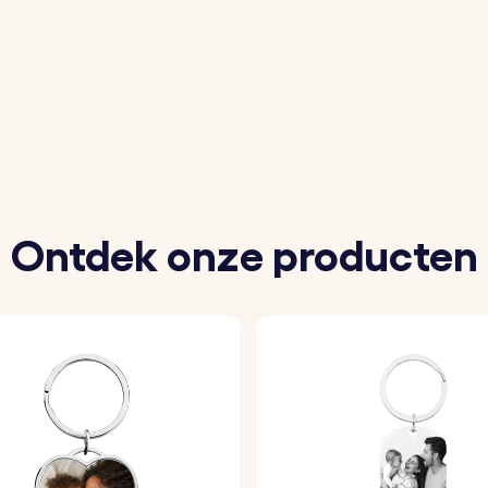
te afbeelding om een persoonlijke sleutelhanger te maken
je op de leren sleutelhanger wilt laten graveren.
type van je voorkeur uit onze beschikbare opties.
te foto wordt veilig in de acryl fotohouder aan de sleut
Ontdek onze producten
36 mm
0 mm