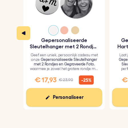
Kleur:
Bruin, Grijs
Gepersonaliseerde
Ge
Sleutelhanger met 2 Rondjes
Hart
en Gegraveerde Foto
Geef een uniek, persoonlijk cadeau met
Laat 
onze
Gepersonaliseerde Sleutelhanger
Geper
met 2 Rondjes en Gegraveerde Foto
,
Sle
waarmee je zowel het grotere rondje met
per
een persoonlijke foto als het kleinere
geli
rondje met tekst kunt graveren.
€ 17,93
€ 
-25%
€ 23,90
Personaliseer