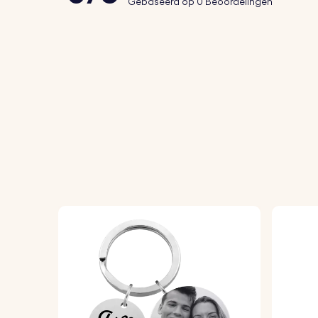
Gebaseerd op 0 Beoordelingen
Hoe het werkt:
1. Upload je foto:
Kies en upload je favorie
2. Voer je tekst in:
Voeg de woorden toe die 
3. Kies een lettertype:
Selecteer het letter
4. In elkaar zetten en genieten:
De afgewerk
of cadeau te geven.
Productspecificatie:
Afmetingen leren sleutelhanger:
82 mm x 
Afmetingen acrylfotohouder:
45 mm x 3
Ringafmetingen:
25 mm x 25 mm
Materiaal:
echt leer