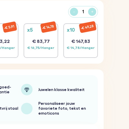
-
+
€ 49,28
€ 14,78
€ 5,91
x5
x10
3,22
€ 83,77
€ 147,83
4/Hanger
€ 16,75/Hanger
€ 14,78/Hanger
-goed-
Juwelen klasse kwaliteit
antie
Personaliseer jouw
vrij staal
favoriete foto, tekst en
emoticons