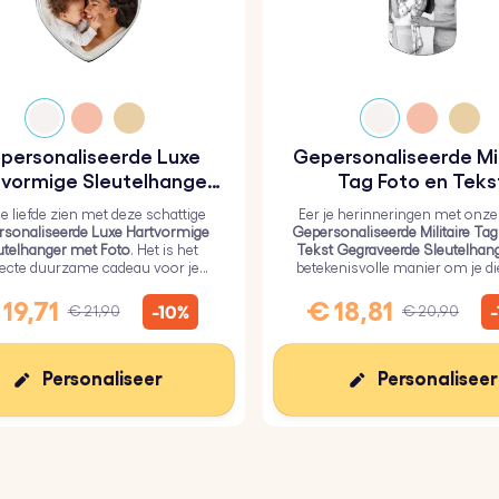
personaliseerde Luxe
Gepersonaliseerde Mil
vormige Sleutelhanger
Tag Foto en Teks
met Foto
Gegraveerde Sleutel
je liefde zien met deze schattige
Eer je herinneringen met onze
sonaliseerde Luxe Hartvormige
Gepersonaliseerde Militaire Tag
utelhanger met Foto
. Het is het
Tekst Gegraveerde Sleutelhan
fecte duurzame cadeau voor je
betekenisvolle manier om je d
efden, bedekt met een duurzame
dichtbij te houden.
epoxyglaslaag.
19,71
€ 18,81
-10%
€ 21,90
€ 20,90
Personaliseer
Personaliseer