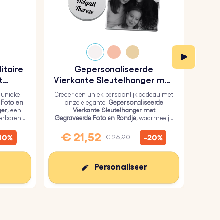
itaire
Gepersonaliseerde
Gep
t
Vierkante Sleutelhanger met
hanger
Gegraveerde Foto en Rondje
 unieke
Creëer een uniek persoonlijk cadeau met
Ko
 Foto en
onze elegante,
Gepersonaliseerde
G
ger
, een
Vierkante Sleutelhanger met
Sleut
ierbaren
Gegraveerde Foto en Rondje
, waarmee je
roest
een persoonlijke foto op het vierkant en
teks
tekst op het rondje kunt zetten.
€ 21,52
€
-10%
-20%
€ 26,90
Personaliseer