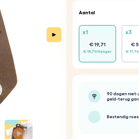
Aantal
x1
x3
€ 19,71
€ 5
€ 19,71/Hanger
€ 17,7
90 dagen niet
geld-terug gar
Bestendig roest