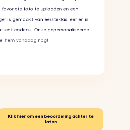
e favoriete foto te uploaden en een
r is gemaakt van eersteklas leer en is
 attent cadeau. Onze gepersonaliseerde
stel hem vandaag nog!
n maak zo een betekenisvol aandenken.
op het leer te graveren. Kies uit
als stijlvol, zodat hij jarenlang
ft.
Klik hier om een beoordeling achter te
laten
gegeven.