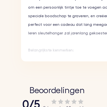
om een persoonlijk tintje toe te voegen a
speciale boodschap te graveren, en creëe
perfect voor een cadeau dat lang meegaat
leren sleutelhanger zal jarenlang gekoest
Belangrijkste kenmerken:
♥
Voeg een speciale foto toe:
Pas de leren
♥
Graveer een speciaal bericht:
Maak hem n
verschillende lettertypes om het echt uni
♥
Hoogwaardige materialen:
Deze sleutelh
Beoordelingen
meegaat. Verkrijgbaar in zwart en grijs om 
0/5
♥
Acryl fotohouder:
De acryl fotohouder z