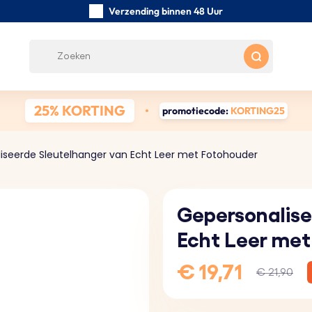
Verzending binnen 48 Uur
Zorgvuldig handgemaakte
Klanten Beoordelingen:
0/5
Gratis verzending vanaf € 39
25% KORTING
promotiecode:
KORTING25
iseerde Sleutelhanger van Echt Leer met Fotohouder
Gepersonalise
Echt Leer met
€ 19,71
€ 21,90