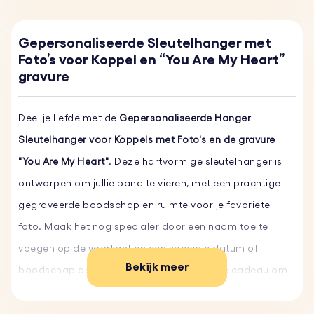
Gepersonaliseerde Sleutelhanger met
Foto’s voor Koppel en “You Are My Heart”
gravure
Deel je liefde met de
Gepersonaliseerde Hanger
Sleutelhanger voor Koppels met Foto's en de gravure
"You Are My Heart"
. Deze hartvormige sleutelhanger is
ontworpen om jullie band te vieren, met een prachtige
gegraveerde boodschap en ruimte voor je favoriete
foto. Maak het nog specialer door een naam toe te
voegen op de voorkant en een speciale datum of
Bekijk meer
boodschap op de achterkant. Het perfecte cadeau om
herinneringen te koesteren en dierbaren elke dag dicht