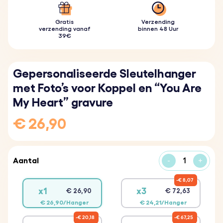
Gratis
Verzending
verzending vanaf
binnen 48 Uur
39€
Gepersonaliseerde Sleutelhanger
met Foto’s voor Koppel en “You Are
My Heart” gravure
€ 26,90
Aantal
-
+
€ 8,07
x1
x3
€ 26,90
€ 72,63
€ 26,90/Hanger
€ 24,21/Hanger
€ 20,18
€ 67,25