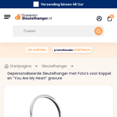
Verzending binnen 48 Uur
Zorgvuldig handgemaakte
0
Klanten Beoordelingen:
0/5
Gratis verzending vanaf € 39
25% KORTING
promotiecode:
KORTING25
Startpagina
Sleutelhanger
Gepersonaliseerde Sleutelhanger met Foto’s voor Koppel
en “You Are My Heart” gravure