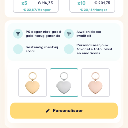
x5
x10
€ 114,33
€ 201,75
€ 22,87/Hanger
€ 20,18/Hanger
90 dagen niet-goed-
Juwelen klasse
geld-terug garantie
kwaliteit
Personaliseer jouw
Bestendig roestvrij
favoriete foto, tekst
staal
en emoticons
Personaliseer