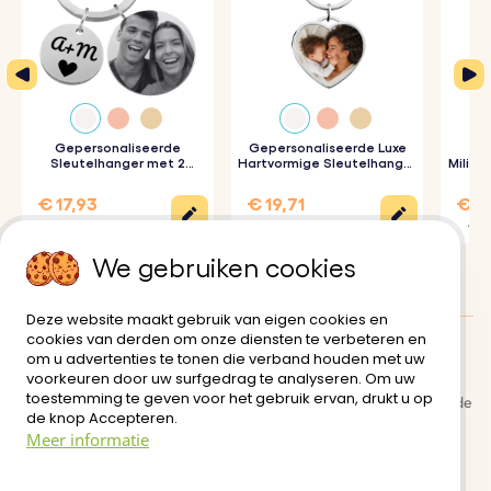
sleutelhanger is een stijlvol accessoire dat je overal mee
naartoe kunt nemen.
Hoe het werkt:
Gepersonaliseerde
Gepersonaliseerde Luxe
Ge
1. Vooraf Ontworpen Gravure:
Voer de naam van je
Sleutelhanger met 2
Hartvormige Sleutelhanger
Milita
Rondjes en Gegraveerde
met Foto
geliefde in om de "You Are My Heart" gravure te
Foto
€ 17,93
€ 19,71
€ 18
personaliseren.
€ 23,90
€ 21,90
€ 20
2. Upload je foto's:
Kies en upload de foto's waarmee je
We gebruiken cookies
het medaillon wilt personaliseren.
Deze website maakt gebruik van eigen cookies en
3. Voer Je Tekst In:
Voeg op de voorkant de naam van je
cookies van derden om onze diensten te verbeteren en
om u advertenties te tonen die verband houden met uw
Klanten Beoordelingen:
0/5
partner toe en laat op de achterkant een datum of
voorkeuren door uw surfgedrag te analyseren. Om uw
boodschap naar keuze graveren.
toestemming te geven voor het gebruik ervan, drukt u op
Bezorging
Algemene gebruiksvoorwaarde
de knop Accepteren.
n
4. Kies je lettertype:
Kies het lettertype van je voorkeur
Meer informatie
om je medaillon te personaliseren.
Veilige betaling
Retour- en restitutiebeleid