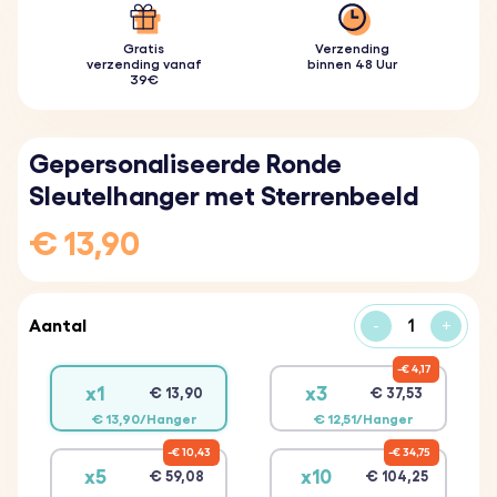
Gratis
Verzending
verzending vanaf
binnen 48 Uur
39€
Gepersonaliseerde Ronde
Sleutelhanger met Sterrenbeeld
€ 13,90
Aantal
-
+
€ 4,17
x1
x3
€ 13,90
€ 37,53
€ 13,90/Hanger
€ 12,51/Hanger
€ 10,43
€ 34,75
x5
x10
€ 59,08
€ 104,25