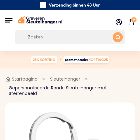
Verzending binnen 48 Uur
Zorgvuldig handgemaakte
0
Klanten Beoordelingen:
0/5
Gratis verzending vanaf € 39
25% KORTING
promotiecode:
KORTING25
Startpagina
Sleutelhanger
Gepersonaliseerde Ronde Sleutelhanger met
Sterrenbeeld