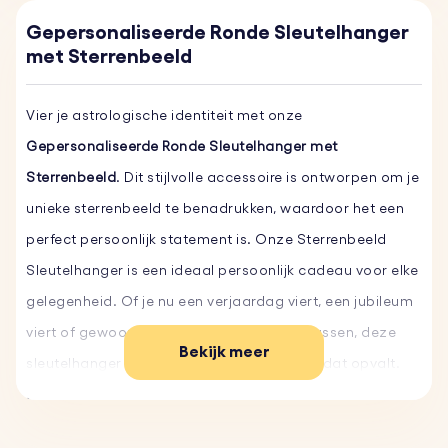
Gepersonaliseerde Ronde Sleutelhanger
met Sterrenbeeld
Vier je astrologische identiteit met onze
Gepersonaliseerde Ronde Sleutelhanger met
Sterrenbeeld
. Dit stijlvolle accessoire is ontworpen om je
unieke sterrenbeeld te benadrukken, waardoor het een
perfect persoonlijk statement is. Onze Sterrenbeeld
Sleutelhanger is een ideaal persoonlijk cadeau voor elke
gelegenheid. Of je nu een verjaardag viert, een jubileum
viert of gewoon iemand speciaal wilt verrassen, deze
Bekijk meer
sleutelhanger is een uniek custom cadeau dat opvalt.
De combinatie van het sterrenbeeld en de door jou
gekozen gravure maakt het een gedenkwaardig en