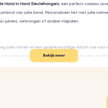
e Hand in Hand Sleutelhangers
, een perfect cadeau voor
 symbool van jullie band. Personaliseer het met jullie na
r jubilea, verlovingen of andere mijlpalen.
eg jullie namen en een gedenkwaardige datum toe voor e
Bekijk meer
 bijpassende sleutelhangers — één om te houden en éé
uurzame materialen, ontworpen om dagelijks gebruik te 
au dat geschikt is voor elk stel en elke gelegenheid.