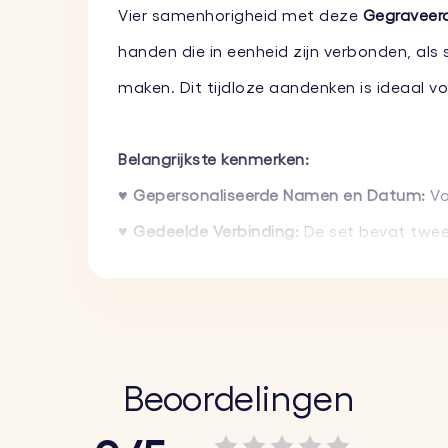
Vier samenhorigheid met deze
Gegraveerd
handen die in eenheid zijn verbonden, als
maken. Dit tijdloze aandenken is ideaal voo
Belangrijkste kenmerken:
♥ Gepersonaliseerde Namen en Datum:
Vo
♥ Gedeelde Verbinding:
De set bevat twee
jullie band.
♥ Hoogwaardige Materialen:
Gemaakt van d
uitstraling te behouden.
♥ Veelzijdig Cadeau:
Een sentimenteel cade
Beoordelingen