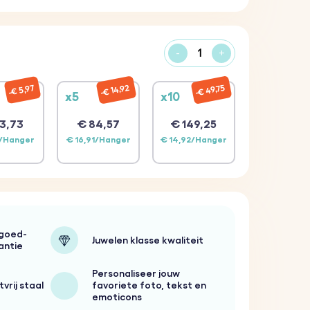
-
+
€ 49,75
€ 14,92
€ 5,97
x5
x10
3,73
€ 84,57
€ 149,25
1/Hanger
€ 16,91/Hanger
€ 14,92/Hanger
-goed-
Juwelen klasse kwaliteit
antie
Personaliseer jouw
vrij staal
favoriete foto, tekst en
emoticons