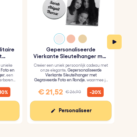
itaire
Gepersonaliseerde
Gep
t
Vierkante Sleutelhanger met
hanger
Gegraveerde Foto en Rondje
 unieke
Creëer een uniek persoonlijk cadeau met
Ko
 Foto en
onze elegante,
Gepersonaliseerde
G
ger
, een
Vierkante Sleutelhanger met
Sleut
ierbaren
Gegraveerde Foto en Rondje
, waarmee je
roest
een persoonlijke foto op het vierkant en
teks
tekst op het rondje kunt zetten.
€ 21,52
€
-10%
-20%
€ 26,90
Personaliseer