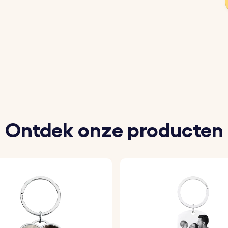
tum in die je wilt laten graveren.
 lettertype om de sleutelhangers te personaliseren.
door jou gekozen details met precisie op elke sleutelhan
Ontdek onze producten