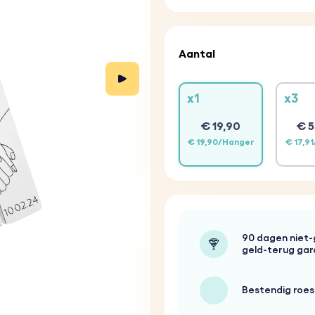
Aantal
x1
x3
€ 19,90
€ 5
€ 19,90/Hanger
€ 17,9
90 dagen niet
geld-terug gar
Bestendig roest