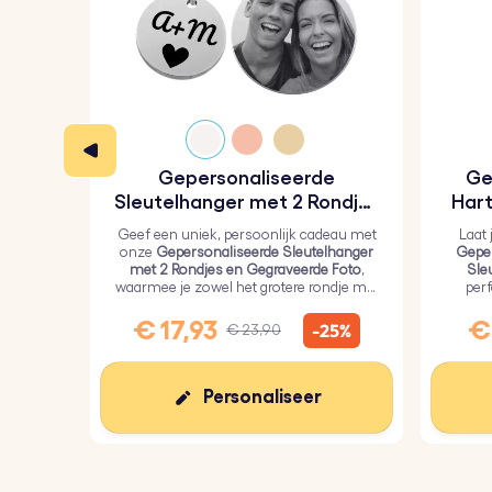
Gepersonaliseerde
Ge
Sleutelhanger met 2 Rondjes
Hart
en Gegraveerde Foto
Geef een uniek, persoonlijk cadeau met
Laat 
onze
Gepersonaliseerde Sleutelhanger
Geper
met 2 Rondjes en Gegraveerde Foto
,
Sle
waarmee je zowel het grotere rondje met
per
een persoonlijke foto als het kleinere
geli
rondje met tekst kunt graveren.
€ 17,93
€ 
-25%
€ 23,90
Personaliseer
We gebruiken cookies
Deze website maakt gebruik van eigen cookies en
cookies van derden om onze diensten te verbeteren en