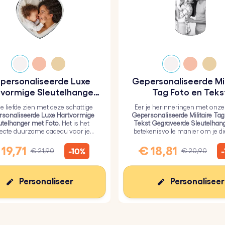
personaliseerde Luxe
Gepersonaliseerde Mil
vormige Sleutelhanger
Tag Foto en Teks
met Foto
Gegraveerde Sleutel
je liefde zien met deze schattige
Eer je herinneringen met onze
sonaliseerde Luxe Hartvormige
Gepersonaliseerde Militaire Tag
utelhanger met Foto
. Het is het
Tekst Gegraveerde Sleutelhan
fecte duurzame cadeau voor je
betekenisvolle manier om je d
efden, bedekt met een duurzame
dichtbij te houden.
epoxyglaslaag.
19,71
€ 18,81
-10%
€ 21,90
€ 20,90
Personaliseer
Personaliseer