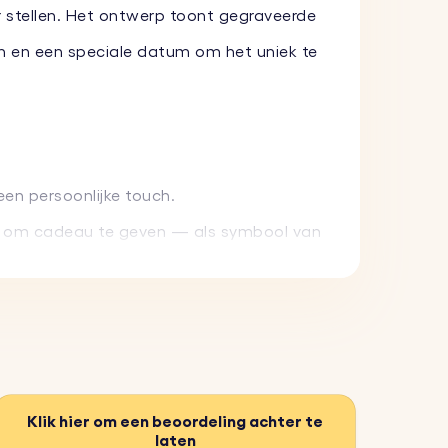
 stellen. Het ontwerp toont gegraveerde
men en een speciale datum om het uniek te
en persoonlijke touch.
n om cadeau te geven — als symbool van
weerstaan en tegelijkertijd een luxe
Klik hier om een beoordeling achter te
laten