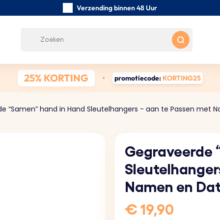
Verzending binnen 48 Uur
Zorgvuldig handgemaakte
Klanten Beoordelingen:
0/5
Gratis verzending vanaf € 39
25% KORTING
promotiecode:
KORTING25
e “Samen” hand in Hand Sleutelhangers - aan te Passen met 
Gegraveerde 
Sleutelhanger
Namen en Da
€ 19,90