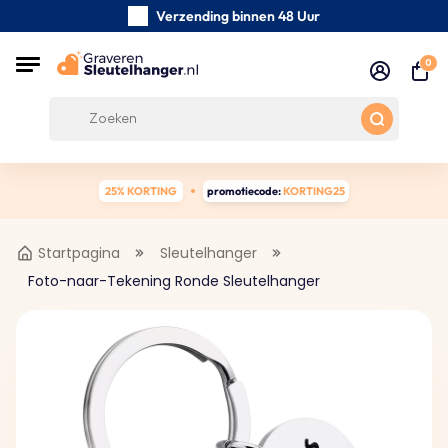
Verzending binnen 48 Uur
Zorgvuldig handgemaakte
0
Klanten Beoordelingen:
5/5
Gratis verzending vanaf € 39
25% KORTING
promotiecode:
KORTING25
Startpagina
Sleutelhanger
Foto-naar-Tekening Ronde Sleutelhanger