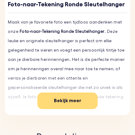
Foto-naar-Tekening Ronde Sleutelhanger
Maak van je favoriete foto een tijdloos aandenken met
onze
Foto-naar-Tekening Ronde Sleutelhanger
. Deze
leuke en originele sleutelhanger is perfect om elke
gelegenheid te vieren en voegt een persoonlijk tintje toe
aan je dierbare herinneringen. Het is de perfecte manier
om je herinneringen overal mee naar toe te nemen, of
verras je dierbaren met een attente en
gepersonaliseerde sleutelhanger die net zo uniek is als
zijzelf. Je foto wordt omgetoverd tot een leuke tekening
Bekijk meer
die een uniek tintje geeft aan je aandenken.
Deze gepersonaliseerde foto-sleutelhanger is meer dan
alleen een accessoire; of het nu gaat om een