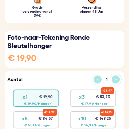
Gratis
Verzending
verzending vanaf
binnen 48 Uur
39€
Foto-naar-Tekening Ronde
Sleutelhanger
€ 19,90
Aantal
-
+
€ 5,97
x1
x3
€ 19,90
€ 53,73
€ 19,90/Hanger
€ 17,91/Hanger
€ 14,92
€ 49,75
x5
x10
€ 84,57
€ 149,25
€ 16,91/Hanger
€ 14,92/Hanger