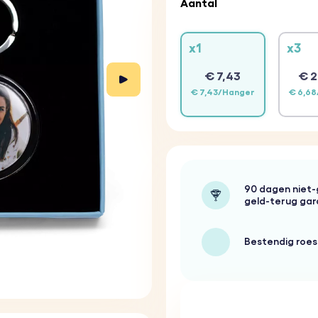
Aantal
x1
x3
€ 7,43
€ 2
€ 7,43/Hanger
€ 6,6
90 dagen niet
geld-terug gar
Bestendig roest