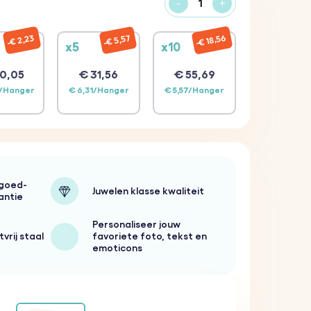
-
+
€ 18,56
€ 2,23
€ 5,57
x5
x10
0,05
€ 31,56
€ 55,69
8/Hanger
€ 6,31/Hanger
€ 5,57/Hanger
-goed-
Juwelen klasse kwaliteit
antie
Personaliseer jouw
vrij staal
favoriete foto, tekst en
emoticons