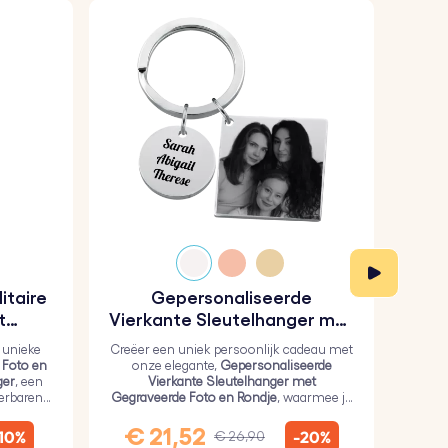
itaire
Gepersonaliseerde
Gep
t
Vierkante Sleutelhanger met
hanger
Gegraveerde Foto en Rondje
 unieke
Creëer een uniek persoonlijk cadeau met
Ko
 Foto en
onze elegante,
Gepersonaliseerde
G
ger
, een
Vierkante Sleutelhanger met
Sleut
ierbaren
Gegraveerde Foto en Rondje
, waarmee je
roest
een persoonlijke foto op het vierkant en
teks
tekst op het rondje kunt zetten.
€ 21,52
€
-10%
-20%
€ 26,90