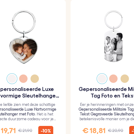
personaliseerde Luxe
Gepersonaliseerde Mil
vormige Sleutelhanger
Tag Foto en Teks
met Foto
Gegraveerde Sleutel
je liefde zien met deze schattige
Eer je herinneringen met onze
sonaliseerde Luxe Hartvormige
Gepersonaliseerde Militaire Tag
utelhanger met Foto
. Het is het
Tekst Gegraveerde Sleutelhan
fecte duurzame cadeau voor je
betekenisvolle manier om je d
efden, bedekt met een duurzame
dichtbij te houden.
epoxyglaslaag.
19,71
€ 18,81
-10%
€ 21,90
€ 20,90