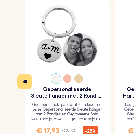
Gepersonaliseerde
Ge
Sleutelhanger met 2 Rondjes
Hart
en Gegraveerde Foto
Geef een uniek, persoonlijk cadeau met
Laat 
onze
Gepersonaliseerde Sleutelhanger
Geper
met 2 Rondjes en Gegraveerde Foto
,
Sle
waarmee je zowel het grotere rondje met
per
een persoonlijke foto als het kleinere
geli
rondje met tekst kunt graveren.
€ 17,93
€ 
-25%
€ 23,90