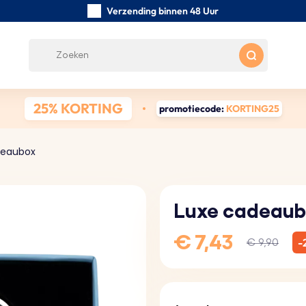
Verzending binnen 48 Uur
Zorgvuldig handgemaakte
Klanten Beoordelingen:
5/5
Gratis verzending vanaf € 39
25% KORTING
promotiecode:
KORTING25
deaubox
Luxe cadeaub
€ 7,43
-
€ 9,90