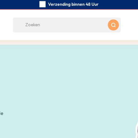
Verzending binnen 48 Uur
Zorgvuldig handgemaakte
Klanten Beoordelingen:
0/5
Gratis verzending vanaf € 39
le