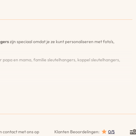
ngers
zijn speciaal omdat je ze kunt personaliseren met foto's,
r papa en mama, familie sleutelhangers, koppel sleutelhangers,
ker dat je helemaal tevreden bent met het ontwerp en de details.
e sleutelhanger gratis opnieuw.
telhangers, sterrenbeeld sleutelhangers, maak de favoriete tekening
 contact met ons op
Klanten Beoordelingen:
0/5