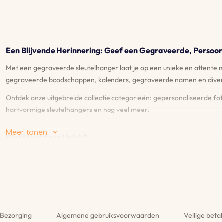
Een Blijvende Herinnering: Geef een Gegraveerde, Persoon
Met een gegraveerde sleutelhanger laat je op een unieke en attente 
gegraveerde boodschappen, kalenders, gegraveerde namen en dive
Ontdek onze uitgebreide collectie categorieën: gepersonaliseerde fot
hartvormige sleutelhangers en nog veel meer.
Meer tonen
Wat Maakt ons Uniek?
♡
Live voorbeeld
: Met onze live voorbeeldfunctie kun je precies zien 
♡
Levenslange graveergarantie
: We bieden levenslange garantie op 
♡
Breed scala aan stijlen en functies
: Ontdek onze uitgebreide selecti
van je kind, de mogelijkheden voor maatwerk zijn eindeloos!
Bezorging
Algemene gebruiksvoorwaarden
Veilige beta