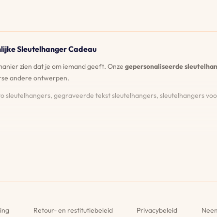
lijke Sleutelhanger Cadeau
manier zien dat je om iemand geeft. Onze
gepersonaliseerde sleutelha
rse andere ontwerpen.
o sleutelhangers, gegraveerde tekst sleutelhangers, sleutelhangers voo
hoe je sleutelhanger eruit komt te zien voordat je bestelt. Zo weet je ze
onze gravures. Als ze ooit vervagen of beschadigd raken, graveren we j
e stijlen en materialen, en ontdek onze unieke functies. Maak foto sleu
ling
Retour- en restitutiebeleid
Privacybeleid
Neem