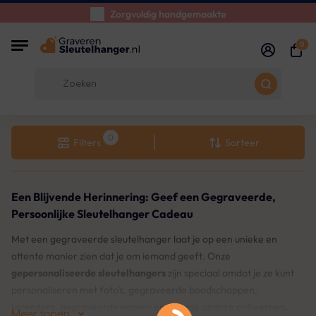
Zorgvuldig handgemaakte
Klanten Beoordelingen:
5/5
0
Gratis verzending vanaf € 39
Filters
Sorteer
Een Blijvende Herinnering: Geef een Gegraveerde,
Persoonlijke Sleutelhanger Cadeau
Met een gegraveerde sleutelhanger laat je op een unieke en
attente manier zien dat je om iemand geeft. Onze
gepersonaliseerde sleutelhangers
zijn speciaal omdat je ze kunt
personaliseren met foto's, gegraveerde boodschappen,
kalenders, gegraveerde namen en diverse andere ontwerpen.
Meer tonen